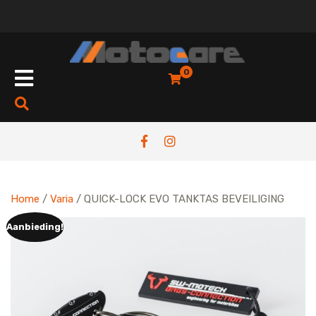
Skip
to
content
Open
0
Button
Home
/
Varia
/ QUICK-LOCK EVO TANKTAS BEVEILIGING
Aanbieding!