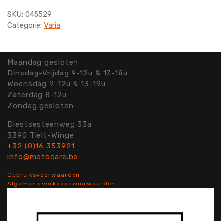
SKU:
045529
Categorie:
Varia
Maandag gesloten
Dinsdag-Vrijdag 9-12u & 13-18u
Woensdag 9-12u & 13-19u
Zaterdag 8-12u
Zondag gesloten
Diestsesteenweg 33a
3390 Tielt-Winge
+32 (0)16 353921
info@motocare.be
Gebruiksvoorwaarden
Algemene verkoopsvoorwaarden