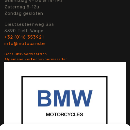
Woensdag 9-12u & 13-19u
Zaterdag 8-12u
Zondag gesloten
Diestsesteenweg 33a
3390 Tielt-Winge
+32 (0)16 353921
info@motocare.be
Gebruiksvoorwaarden
Algemene verkoopsvoorwaarden