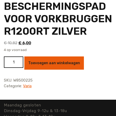
BESCHERMINGSPAD
VOOR VORKBRUGGEN
R1200RT ZILVER
Oorspronkelijke
Huidige
€
10,82
€
6,00
prijs
prijs
4 op voorraad
was:
is:
BESCHERMINGSPAD VOOR VORKBRUGGEN R1200RT
€ 10,82.
€ 6,00.
Toevoegen aan winkelwagen
ZILVER aantal
SKU:
W8500225
Categorie:
Varia
Maandag gesloten
Dinsdag-Vrijdag 9-12u & 13-18u