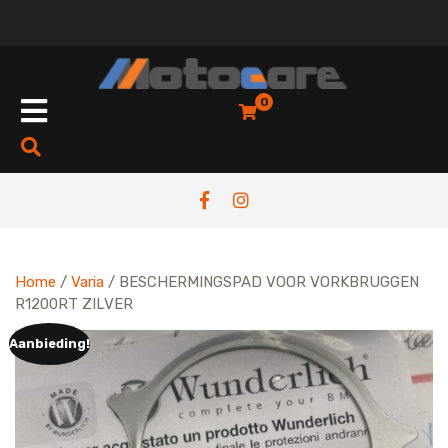
Skip
to
content
Open
0
Button
Home
/
Varia
/ BESCHERMINGSPAD VOOR VORKBRUGGEN
R1200RT ZILVER
Aanbieding!