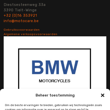
Diestsesteenweg 33a
3390 Tielt-Winge
+32 (0)16 353921
info@motocare.be
Gebruiksvoorwaarden
Algemene verkoopsvoorwaarden
Beheer toestemming
Om de beste ervaringen te bieden, gebruiken wij technologieën zoals
cookies om informatie over je apparaat op te slaan en/of te