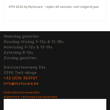
KTM 2026 bij Motocare – rijden dit seizoen, niet volgend jaar
Maandag gesloten
Dinsdag-Vrijdag 9-12u & 13-18u
Woensdag 9-12u & 13-19u
Zaterdag 8-12u
Zondag gesloten
Diestsesteenweg 33a
3390 Tielt-Winge
+32 (0)16 353921
info@motocare.be
Gebruiksvoorwaarden
Algemene verkoopsvoorwaarden