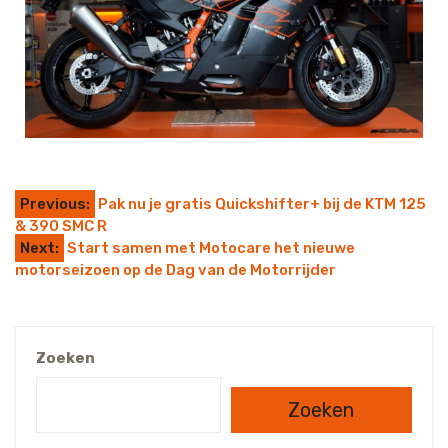
Previous:
Pak nu je gratis Quickshifter+ bij de KTM 125
& 390 SMC R
Next:
Start samen met Motocare het nieuwe
motorseizoen op de Dag van de Motorrijder
Zoeken
Zoeken