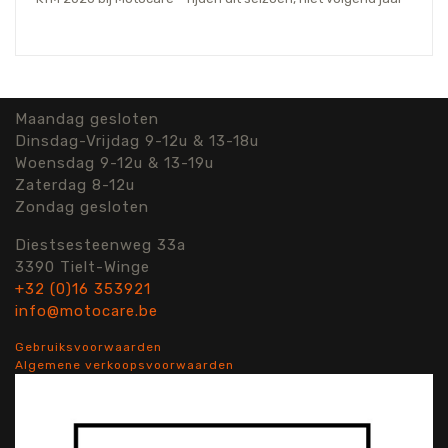
Maandag gesloten
Dinsdag-Vrijdag 9-12u & 13-18u
Woensdag 9-12u & 13-19u
Zaterdag 8-12u
Zondag gesloten
Diestsesteenweg 33a
3390 Tielt-Winge
+32 (0)16 353921
info@motocare.be
Gebruiksvoorwaarden
Algemene verkoopsvoorwaarden