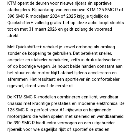
KTM opent de deuren voor nieuwe rijders én sportieve
stadsrijders. Bij aankoop van een nieuwe KTM 125 SMC R of
390 SMC R modeljaar 2024 of 2025 krijg je tijdelijk de
Quickshifter+ volledig gratis. Let op: deze actie loopt slechts
tot en met 31 maart 2026 en geldt zolang de voorraad
strekt.
Met Quickshifter+ schakel je zowel omhoog als omlaag
zonder de koppeling te gebruiken. Dat betekent sneller,
soepeler en stabieler schakelen, zelfs in druk stadsverkeer
of op bochtige wegen. Je houdt beide handen constant aan
het stuur en de motor blijft stabiel tijdens accelereren en
afremmen. Het resultaat: een sportiever én comfortabeler
rijgevoel, direct vanaf de eerste rit.
De KTM SMC R-modellen combineren een licht, wendbaar
chassis met krachtige prestaties en moderne elektronica. De
125 SMC R is perfect voor A1-rijbewijs en beginnende
motorrijders die willen spelen met snelheid en wendbaarheid.
De 390 SMC R biedt extra vermogen en een uitgebreider
rijbereik voor wie dagelijks rijdt of sportief de stad en