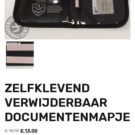
ZELFKLEVEND
VERWIJDERBAAR
DOCUMENTENMAPJE
Oorspronkelijke
Huidige
€
18,18
€
13,00