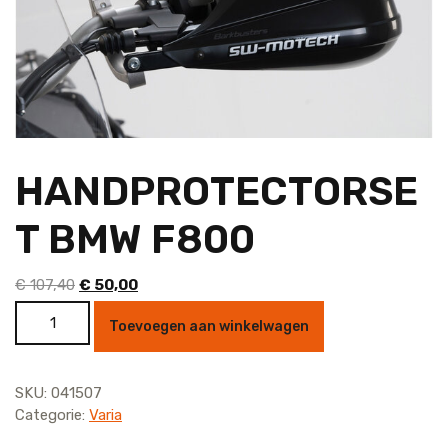
HANDPROTECTORSE
T BMW F800
Oorspronkelijke
Huidige
€
107,40
€
50,00
prijs
prijs
HANDPROTECTORSET BMW F800 aantal
Toevoegen aan winkelwagen
was:
is:
€ 107,40.
€ 50,00.
SKU:
041507
Categorie:
Varia