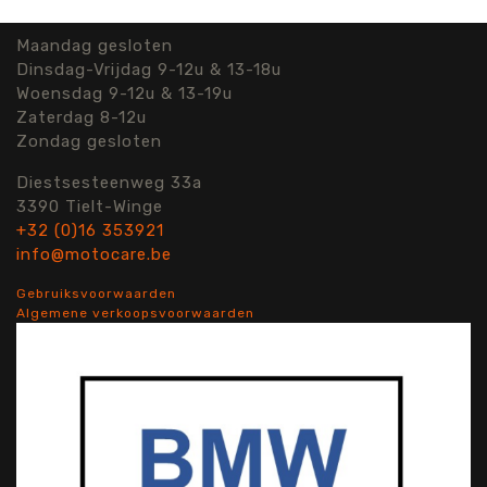
Maandag gesloten
Dinsdag-Vrijdag 9-12u & 13-18u
Woensdag 9-12u & 13-19u
Zaterdag 8-12u
Zondag gesloten
Diestsesteenweg 33a
3390 Tielt-Winge
+32 (0)16 353921
info@motocare.be
Gebruiksvoorwaarden
Algemene verkoopsvoorwaarden