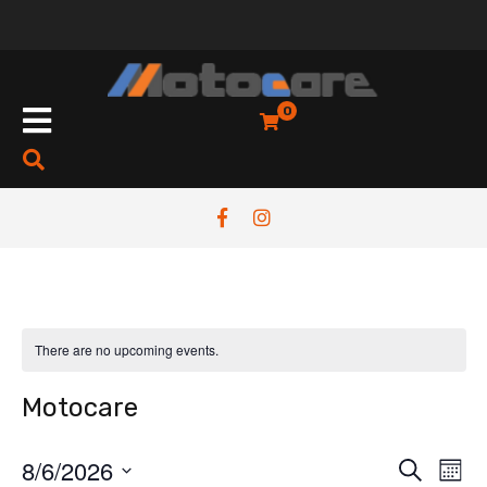
Skip
to
content
Open
0
Button
There are no upcoming events.
Motocare
8/6/2026
E
E
S
M