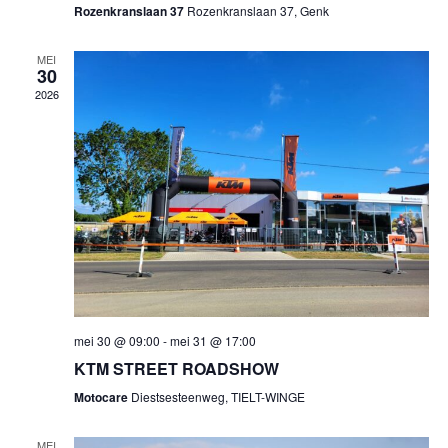
Rozenkranslaan 37
Rozenkranslaan 37, Genk
n
a
t
MEI
d
30
i
2026
V
o
i
n
e
w
s
N
a
mei 30 @ 09:00
-
mei 31 @ 17:00
KTM STREET ROADSHOW
v
Motocare
Diestsesteenweg, TIELT-WINGE
i
MEI