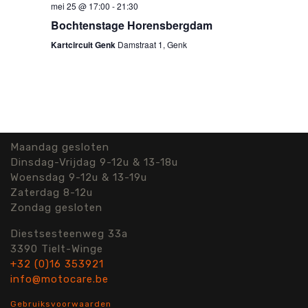
mei 25 @ 17:00
-
21:30
Bochtenstage Horensbergdam
Kartcircuit Genk
Damstraat 1, Genk
Maandag gesloten
Dinsdag-Vrijdag 9-12u & 13-18u
Woensdag 9-12u & 13-19u
Zaterdag 8-12u
Zondag gesloten
Diestsesteenweg 33a
3390 Tielt-Winge
+32 (0)16 353921
info@motocare.be
Gebruiksvoorwaarden