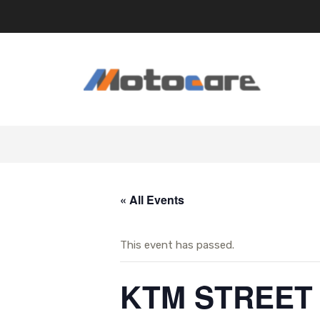
Skip
to
content
« All Events
This event has passed.
KTM STREE