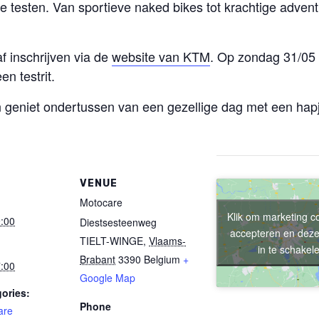
testen. Van sportieve naked bikes tot krachtige adventu
f inschrijven via de
website van KTM
. Op zondag 31/05 
en testrit.
 geniet ondertussen van een gezellige dag met een hapje
VENUE
Motocare
Klik om marketing c
:00
Diestsesteenweg
accepteren en deze
TIELT-WINGE
,
Vlaams-
in te schakel
Brabant
3390
Belgium
+
:00
Google Map
ories:
Phone
are