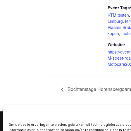
Event Tags
KTM testen
Limburg
,
kt
Vlaams Brab
kopen
,
moto
Website:
https://even
M-street-ro
Motocare20
Bochtenstage Horensbergdam
Maandag gesloten
Diest
Dinsdag-Vrijdag 9-12u & 13-18u
3390 
Om de beste ervaringen te bieden, gebruiken wij technologieën zoals co
Woensdag 9-12u & 13-19u
+32 (
informatie over je apparaat op te slaan en/of te raadplegen. Door in te