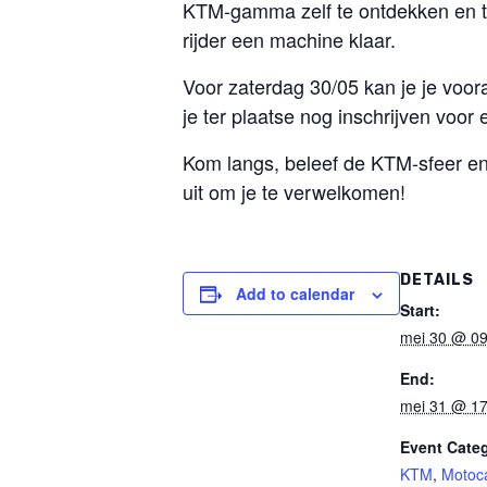
KTM-gamma zelf te ontdekken en te 
rijder een machine klaar.
Voor zaterdag 30/05 kan je je voora
je ter plaatse nog inschrijven voor e
Kom langs, beleef de KTM-sfeer en
uit om je te verwelkomen!
DETAILS
Add to calendar
Start:
mei 30 @ 09
End:
mei 31 @ 17
Event Categ
KTM
,
Motoc