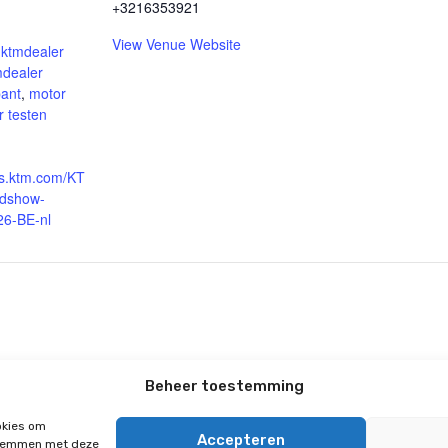
+3216353921
:
View Venue Website
,
ktmdealer
mdealer
ant
,
motor
r testen
ts.ktm.com/KT
adshow-
26-BE-nl
Beheer toestemming
sesteenweg 33a
Tielt-Winge
okies om
Accepteren
0)16 353921
 stemmen met deze