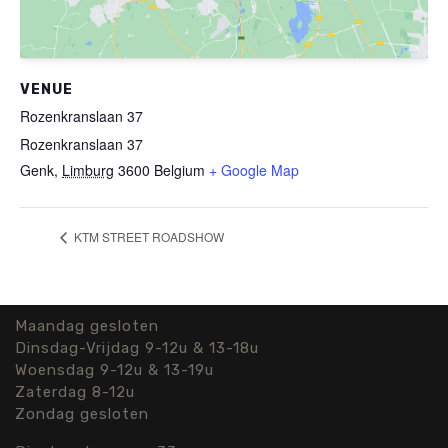
VENUE
Rozenkranslaan 37
Rozenkranslaan 37
Genk
,
Limburg
3600
Belgium
+ Google Map
KTM STREET ROADSHOW
Maandag gesloten
Dinsdag-Vrijdag 9-12u & 13-18u
Woensdag 9-12u & 13-19u
Zaterdag 8-12u
Zondag gesloten