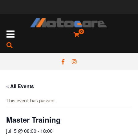
Skip
to
content
Open
0
Button
« All Events
This event has passed.
Master Training
juli 5 @ 08:00
-
18:00