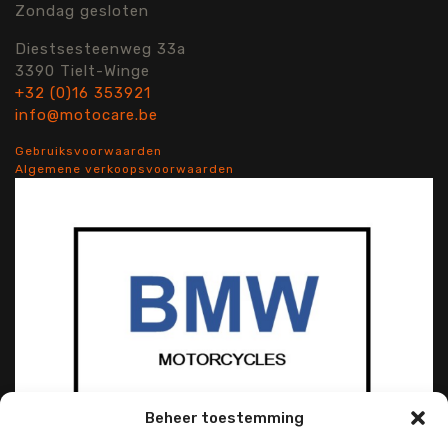
Zondag gesloten
Diestsesteenweg 33a
3390 Tielt-Winge
+32 (0)16 353921
info@motocare.be
Gebruiksvoorwaarden
Algemene verkoopsvoorwaarden
Beheer toestemming