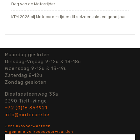
Dag van de Motorrijder
KTM 2026 bij Motocare – rijden dit seizoen, niet volgend jaar
Maandag gesloten
Dinsdag-Vrijdag 9-12u & 13-18u
Woensdag 9-12u & 13-19u
Zaterdag 8-12u
Zondag gesloten
Diestsesteenweg 33a
3390 Tielt-Winge
+32 (0)16 353921
info@motocare.be
Gebruiksvoorwaarden
Algemene verkoopsvoorwaarden