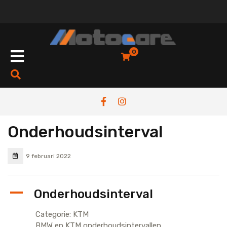
Skip
to
content
Open
0
Button
Onderhoudsinterval
9 februari 2022
A
Onderhoudsinterval
Categorie: KTM
BMW en KTM onderhoudsintervallen