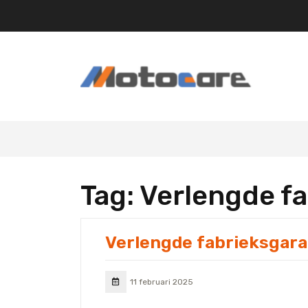
Skip
to
content
Tag:
Verlengde fa
Verlengde fabrieksgara
11 februari 2025