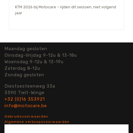
KTM 2026 bij Motocare – rijden dit seizoen, niet volgend
jaar
Maandag gesloten
Dinsdag-Vrijdag 9-12u & 13-18u
Woensdag 9-12u & 13-19u
Zaterdag 8-12u
Zondag gesloten
Diestsesteenweg 33a
3390 Tielt-Winge
+32 (0)16 353921
info@motocare.be
Gebruiksvoorwaarden
Algemene verkoopsvoorwaarden