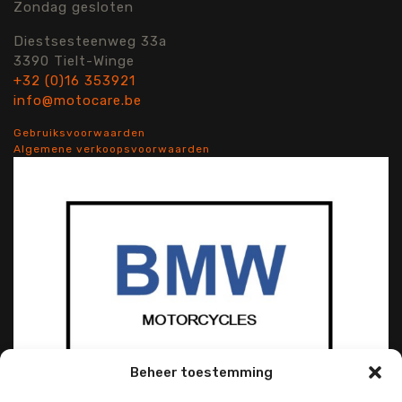
Zondag gesloten
Diestsesteenweg 33a
3390 Tielt-Winge
+32 (0)16 353921
info@motocare.be
Gebruiksvoorwaarden
Algemene verkoopsvoorwaarden
Beheer toestemming