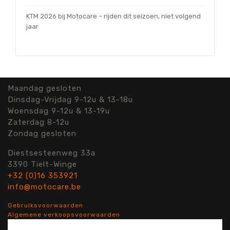
KTM 2026 bij Motocare – rijden dit seizoen, niet volgend
jaar
Maandag gesloten
Dinsdag-Vrijdag 9-12u & 13-18u
Woensdag 9-12u & 13-19u
Zaterdag 8-12u
Zondag gesloten
Diestsesteenweg 33a
3390 Tielt-Winge
+32 (0)16 353921
info@motocare.be
Gebruiksvoorwaarden
Algemene verkoopsvoorwaarden