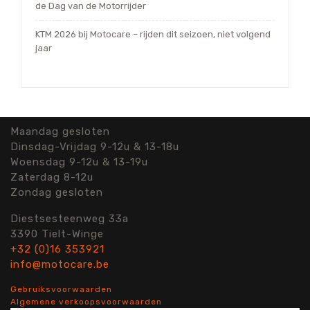
de Dag van de Motorrijder
KTM 2026 bij Motocare – rijden dit seizoen, niet volgend
jaar
Maandag gesloten
Dinsdag-Vrijdag 9-12u & 13-18u
Woensdag 9-12u & 13-19u
Zaterdag 8-12u
Zondag gesloten
Diestsesteenweg 33a
3390 Tielt-Winge
+32 (0)16 353921
info@motocare.be
Gebruiksvoorwaarden
Algemene verkoopsvoorwaarden