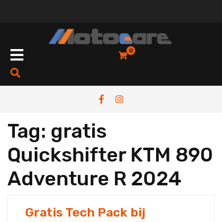
Skip
to
content
Open
0
Button
Tag:
gratis
Quickshifter KTM 890
Adventure R 2024
Gratis Tech Pack bij