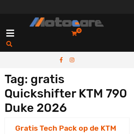
Skip
to
content
Open
0
Button
Tag:
gratis
Quickshifter KTM 790
Duke 2026
Gratis Tech Pack op de KTM