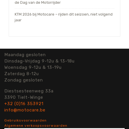
de Dag van de Motorrijder
KTM 2026 bij Motocare – rijden dit seizoen, niet volgend
jaar
Maandag gesloten
Dinsdag-Vrijdag 9-12u & 13-18u
Woensdag 9-12u & 13-19u
Zaterdag 8-12u
Zondag gesloten
Diestsesteenweg 33a
3390 Tielt-Winge
+32 (0)16 353921
info@motocare.be
Gebruiksvoorwaarden
Algemene verkoopsvoorwaarden