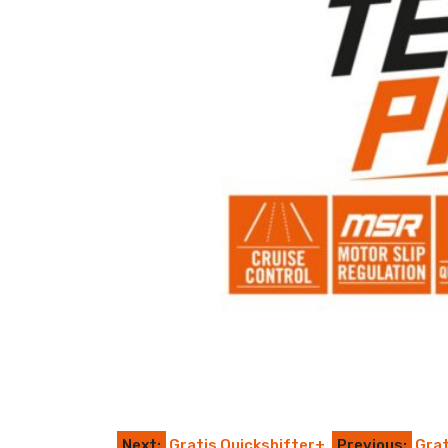
Next:
Gratis Quickshifter+
Previous:
Grat