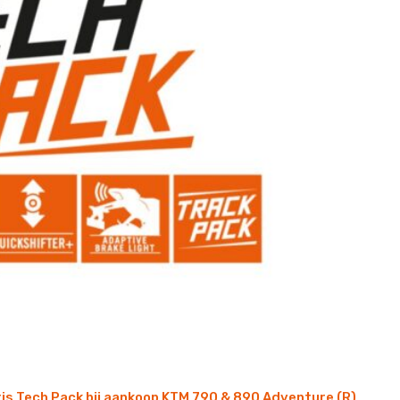
is Tech Pack bij aankoop KTM 790 & 890 Adventure (R)