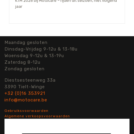
KTM 2026 bij Motocare – rijden dit seizoen, niet volgend
jaar
Maandag gesloten
Dinsdag-Vrijdag 9-12u & 13-18u
Woensdag 9-12u & 13-19u
Zaterdag 8-12u
Zondag gesloten
Diestsesteenweg 33a
3390 Tielt-Winge
+32 (0)16 353921
info@motocare.be
Gebruiksvoorwaarden
Algemene verkoopsvoorwaarden