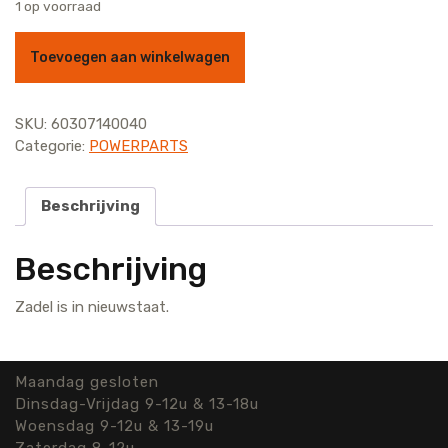
prijs
prijs
1 op voorraad
was:
is:
Zadel voor 1190 Adventure R aantal
€ 210,00.
€ 90,00.
Toevoegen aan winkelwagen
SKU:
60307140040
Categorie:
POWERPARTS
Beschrijving
Beschrijving
Zadel is in nieuwstaat.
Maandag gesloten
Dinsdag-Vrijdag 9-12u & 13-18u
Woensdag 9-12u & 13-19u
Zaterdag 8-12u