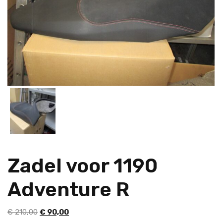
Zadel voor 1190
Adventure R
Oorspronkelijke
Huidige
€
210,00
€
90,00