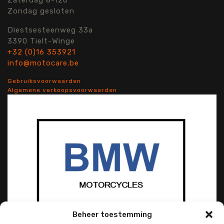
Zondag gesloten
Diestsesteenweg 33a
3390 Tielt-Winge
+32 (0)16 353921
info@motocare.be
Gebruiksvoorwaarden
Algemene verkoopsvoorwaarden
Beheer toestemming