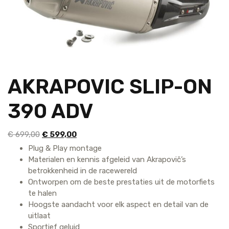
AKRAPOVIC SLIP-ON
390 ADV
Oorspronkelijke
Huidige
€
699,00
€
599,00
prijs
prijs
Plug & Play montage
was:
is:
Materialen en kennis afgeleid van Akrapovič’s
€ 699,00.
€ 599,00.
betrokkenheid in de racewereld
Ontworpen om de beste prestaties uit de motorfiets
te halen
Hoogste aandacht voor elk aspect en detail van de
uitlaat
Sportief geluid