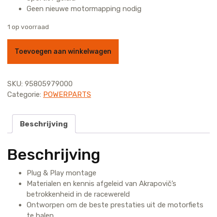
Geen nieuwe motormapping nodig
1 op voorraad
AKRAPOVIC SLIP-ON 390 ADV aantal
Toevoegen aan winkelwagen
SKU:
95805979000
Categorie:
POWERPARTS
Beschrijving
Beschrijving
Plug & Play montage
Materialen en kennis afgeleid van Akrapovič’s
betrokkenheid in de racewereld
Ontworpen om de beste prestaties uit de motorfiets
te halen