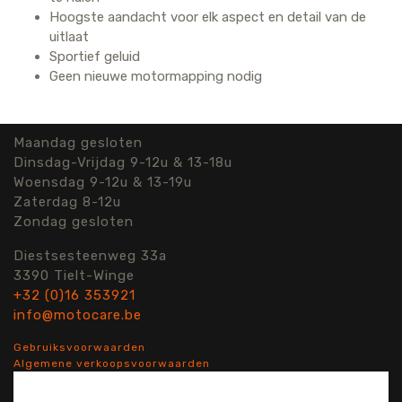
Hoogste aandacht voor elk aspect en detail van de
uitlaat
Sportief geluid
Geen nieuwe motormapping nodig
Maandag gesloten
Dinsdag-Vrijdag 9-12u & 13-18u
Woensdag 9-12u & 13-19u
Zaterdag 8-12u
Zondag gesloten
Diestsesteenweg 33a
3390 Tielt-Winge
+32 (0)16 353921
info@motocare.be
Gebruiksvoorwaarden
Algemene verkoopsvoorwaarden