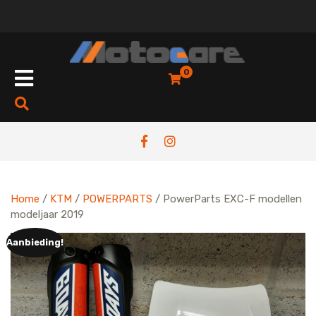
Skip
to
content
Open
0
Button
Home
/
KTM
/
POWERPARTS
/ PowerParts EXC-F modellen
modeljaar 2019
Aanbieding!