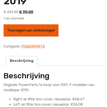
2019
Oorspronkelijke
Huidige
€
231,42
€
90,00
prijs
prijs
1 op voorraad
was:
is:
PowerParts EXC-F modellen modeljaar 2019 aantal
€ 231,42.
€ 90,00.
Toevoegen aan winkelwagen
Categorie:
POWERPARTS
Beschrijving
Beschrijving
Originele PowerParts te koop voor EXC-F modellen van
modeljaar 2019.
Right air filter box cover, nieuwprijs: €68,67
Left air filter box cover, nieuwprijs: €56,08