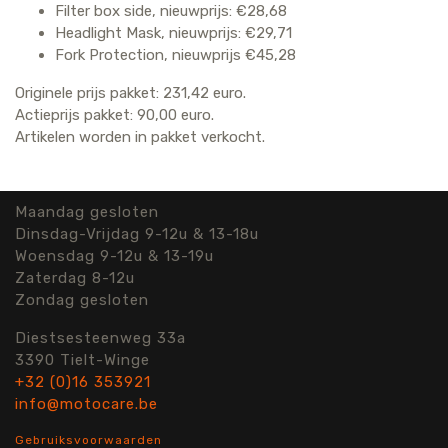
Filter box side, nieuwprijs: €28,68
Headlight Mask, nieuwprijs: €29,71
Fork Protection, nieuwprijs €45,28
Originele prijs pakket: 231,42 euro.
Actieprijs pakket: 90,00 euro.
Artikelen worden in pakket verkocht.
Maandag gesloten
Dinsdag-Vrijdag 9-12u & 13-18u
Woensdag 9-12u & 13-19u
Zaterdag 8-12u
Zondag gesloten
Diestsesteenweg 33a
3390 Tielt-Winge
+32 (0)16 353921
info@motocare.be
Gebruiksvoorwaarden