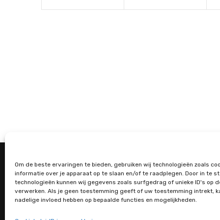
n
n
i
t
t
t
o
s
s
n
,
,
,
Maandag gesloten
Diest
Dinsdag-Vrijdag 9-12u & 13-18u
3390 
Om de beste ervaringen te bieden, gebruiken wij technologieën zoals co
informatie over je apparaat op te slaan en/of te raadplegen. Door in te
Woensdag 9-12u & 13-19u
+32 (
technologieën kunnen wij gegevens zoals surfgedrag of unieke ID's op 
Zaterdag 8-12u
info@
verwerken. Als je geen toestemming geeft of uw toestemming intrekt, k
Zondag gesloten
nadelige invloed hebben op bepaalde functies en mogelijkheden.
Gebru
Algem