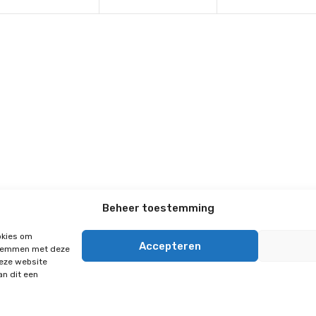
n
n
n
t
t
s
s
s
,
,
Beheer toestemming
sesteenweg 33a
Tielt-Winge
okies om
Accepteren
 stemmen met deze
0)16 353921
deze website
motocare.be
an dit een
iksvoorwaarden
ene verkoopsvoorwaarden