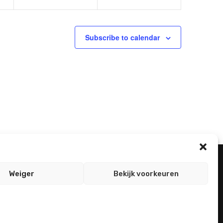
n
n
t
t
s
s
Subscribe to calendar
,
,
Weiger
Bekijk voorkeuren