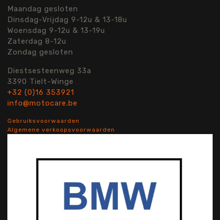
Maandag gesloten
Dinsdag-Vrijdag 9-12u & 13-18u
Woensdag 9-12u & 13-19u
Zaterdag 8-12u
Zondag gesloten
Diestsesteenweg 33a
3390 Tielt-Winge
+32 (0)16 353921
info@motocare.be
Gebruiksvoorwaarden
Algemene verkoopsvoorwaarden