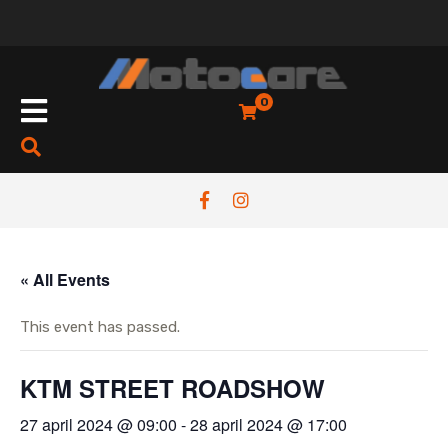
Skip
to
content
Open
0
Button
« All Events
This event has passed.
KTM STREET ROADSHOW
27 april 2024 @ 09:00
-
28 april 2024 @ 17:00