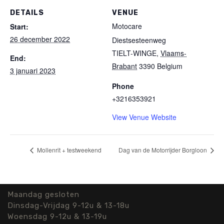
DETAILS
VENUE
Motocare
Start:
26 december 2022
Diestsesteenweg
TIELT-WINGE
,
Vlaams-
End:
Brabant
3390
Belgium
3 januari 2023
Phone
+3216353921
View Venue Website
Mollenrit + testweekend
Dag van de Motorrijder Borgloon
Maandag gesloten
Dinsdag-Vrijdag 9-12u & 13-18u
Woensdag 9-12u & 13-19u