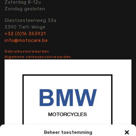
Zaterdag 8-12u
Zondag gesloten
Diestsesteenweg 33a
3390 Tielt-Winge
+32 (0)16 353921
info@motocare.be
Gebruiksvoorwaarden
Algemene verkoopsvoorwaarden
Beheer toestemming