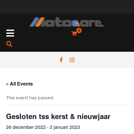
Skip
to
content
Open
0
Button
« All Events
This event has passed.
Gesloten tss kerst & nieuwjaar
26 december 2022
-
3 januari 2023