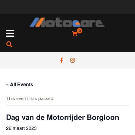
Skip
to
content
Open
0
Button
« All Events
This event has passed.
Dag van de Motorrijder Borgloon
26 maart 2023