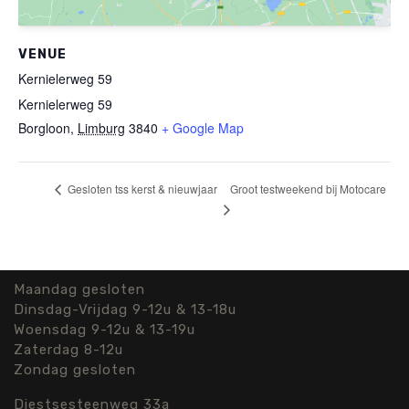
VENUE
Kernielerweg 59
Kernielerweg 59
Borgloon
,
Limburg
3840
+ Google Map
Groot testweekend bij Motocare
Gesloten tss kerst & nieuwjaar
Maandag gesloten
Dinsdag-Vrijdag 9-12u & 13-18u
Woensdag 9-12u & 13-19u
Zaterdag 8-12u
Zondag gesloten
Diestsesteenweg 33a