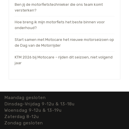
Ben jij de motorfietstechnieker die ons team komt
versterken?
Hoe breng ik mijn motorfiets het beste binnen voor
onderhoud?
Start samen met Motocare het nieuwe motorseizoen op
de Dag van de Motorrijder
KTM 2026 bij Motocare – rijden dit seizoen, niet volgend
jaar
Maandag gesloten
Dinsdag-Vrijdag 9-12u & 13-18u
Woensdag 9-12u & 13-19u
Zaterdag 8-12u
Zondag gesloten