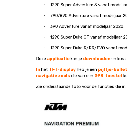
1290 Super Adventure S vanaf modeljaa
·
790/890 Adventure vanaf modeljaar 20
·
390 Adventure vanaf modeljaar 2020;
·
1290 Super Duke GT vanaf modeljaar 2
·
1290 Super Duke R/RR/EVO vanaf mode
·
Deze
applicatie
kan je
downloaden
en kost 
In
het
TFT-display
heb je een
pijltje-bolle
navigatie zoals
die van een
GPS-toestel
k
Zie onderstaande foto voor de functies die