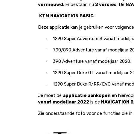
vernieuwd
. Er bestaan nu
2 versies
. De
NAV
KTM NAVIGATION BASIC
Deze applicatie kan je gebruiken voor volgend
1290 Super Adventure S vanaf modeljaa
·
790/890 Adventure vanaf modeljaar 20
·
390 Adventure vanaf modeljaar 2020;
·
1290 Super Duke GT vanaf modeljaar 2
·
1290 Super Duke R/RR/EVO vanaf mode
·
Je moet de
applicatie aankopen
en hiervoor
vanaf
modeljaar 2022
is de
NAVIGATION BA
Zie onderstaande foto voor de functies die 