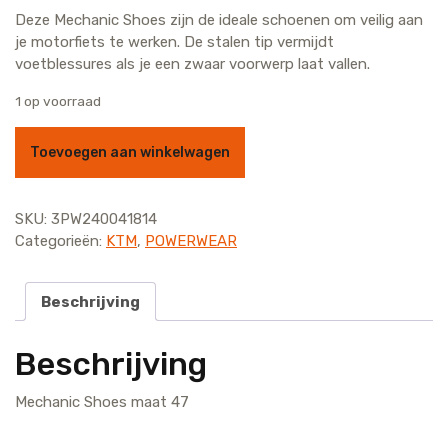
prijs
prijs
Deze Mechanic Shoes zijn de ideale schoenen om veilig aan
was:
is:
je motorfiets te werken. De stalen tip vermijdt
€ 129,95.
€ 99,95.
voetblessures als je een zwaar voorwerp laat vallen.
1 op voorraad
Mechanic Shoes maat 47 aantal
Toevoegen aan winkelwagen
SKU:
3PW240041814
Categorieën:
KTM
,
POWERWEAR
Beschrijving
Beschrijving
Mechanic Shoes maat 47