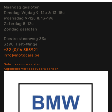
Maandag gesloten
Dinsdag-Vrijdag 9-12u & 13-18u
Woensdag 9-12u & 13-19u
Zaterdag 8-12u
Zondag gesloten
Diestsesteenweg 33a
3390 Tielt-Winge
+32 (0)16 353921
info@motocare.be
Gebruiksvoorwaarden
Algemene verkoopsvoorwaarden