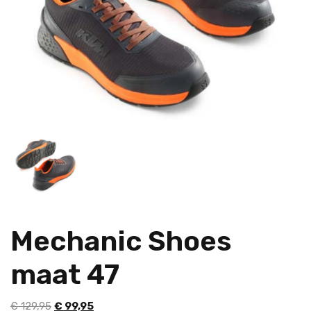
Mechanic Shoes
maat 47
Oorspronkelijke
Huidige
€
129,95
€
99,95