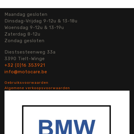
Maandag gesloten
Dinsdag-Vrijdag 9-12u & 13-18u
Woensdag 9-12u & 13-19u
Zaterdag 8-12u
Zondag gesloten
Diestsesteenweg 33a
3390 Tielt-Winge
+32 (0)16 353921
info@motocare.be
Gebruiksvoorwaarden
Algemene verkoopsvoorwaarden