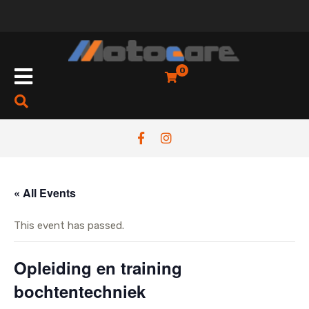
Skip
to
content
Open
0
Button
« All Events
This event has passed.
Opleiding en training
bochtentechniek