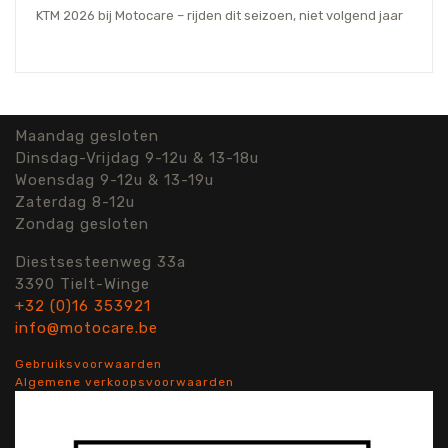
KTM 2026 bij Motocare – rijden dit seizoen, niet volgend jaar
Maandag gesloten
Dinsdag-Vrijdag 9-12u & 13-18u
Woensdag 9-12u & 13-19u
Zaterdag 8-12u
Zondag gesloten
Diestsesteenweg 33a
3390 Tielt-Winge
+32 (0)16 353921
info@motocare.be
Gebruiksvoorwaarden
Algemene verkoopsvoorwaarden