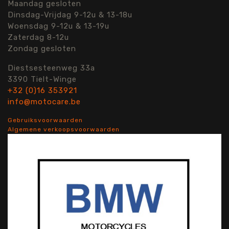
Maandag gesloten
Dinsdag-Vrijdag 9-12u & 13-18u
Woensdag 9-12u & 13-19u
Zaterdag 8-12u
Zondag gesloten
Diestsesteenweg 33a
3390 Tielt-Winge
+32 (0)16 353921
info@motocare.be
Gebruiksvoorwaarden
Algemene verkoopsvoorwaarden