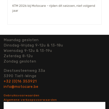
KTM 2026 bij Motocare – rijden dit seizoen, niet volgend
jaar
Maandag gesloten
Dinsdag-Vrijdag 9-12u & 13-18u
Woensdag 9-12u & 13-19u
Zaterdag 8-12u
Zondag gesloten
Diestsesteenweg 33a
3390 Tielt-Winge
+32 (0)16 353921
info@motocare.be
Gebruiksvoorwaarden
Algemene verkoopsvoorwaarden