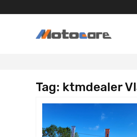
Skip
to
content
Tag:
ktmdealer V