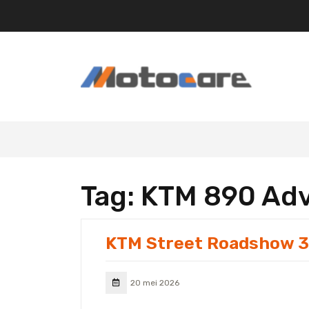
Skip
to
content
Tag:
KTM 890 Adv
KTM Street Roadshow 30
20 mei 2026