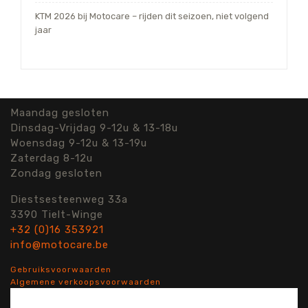
KTM 2026 bij Motocare – rijden dit seizoen, niet volgend
jaar
Maandag gesloten
Dinsdag-Vrijdag 9-12u & 13-18u
Woensdag 9-12u & 13-19u
Zaterdag 8-12u
Zondag gesloten
Diestsesteenweg 33a
3390 Tielt-Winge
+32 (0)16 353921
info@motocare.be
Gebruiksvoorwaarden
Algemene verkoopsvoorwaarden