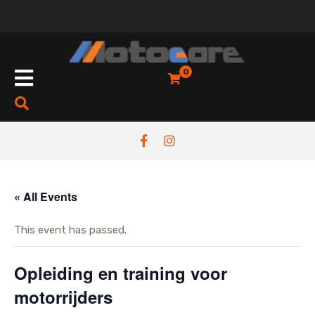
Skip
to
content
Open
0
Button
« All Events
This event has passed.
Opleiding en training voor
motorrijders