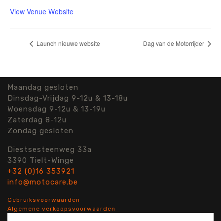
View Venue Website
Launch nieuwe website
Dag van de Motorrijder
Maandag gesloten
Dinsdag-Vrijdag 9-12u & 13-18u
Woensdag 9-12u & 13-19u
Zaterdag 8-12u
Zondag gesloten
Diestsesteenweg 33a
3390 Tielt-Winge
+32 (0)16 353921
info@motocare.be
Gebruiksvoorwaarden
Algemene verkoopsvoorwaarden