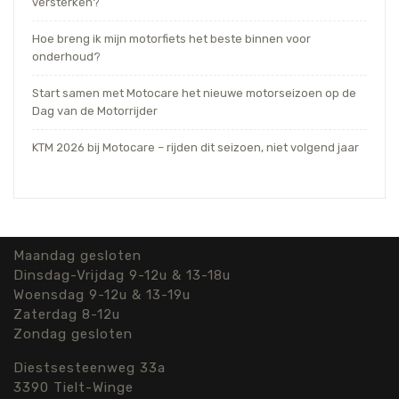
versterken?
Hoe breng ik mijn motorfiets het beste binnen voor
onderhoud?
Start samen met Motocare het nieuwe motorseizoen op de
Dag van de Motorrijder
KTM 2026 bij Motocare – rijden dit seizoen, niet volgend jaar
Maandag gesloten
Dinsdag-Vrijdag 9-12u & 13-18u
Woensdag 9-12u & 13-19u
Zaterdag 8-12u
Zondag gesloten
Diestsesteenweg 33a
3390 Tielt-Winge