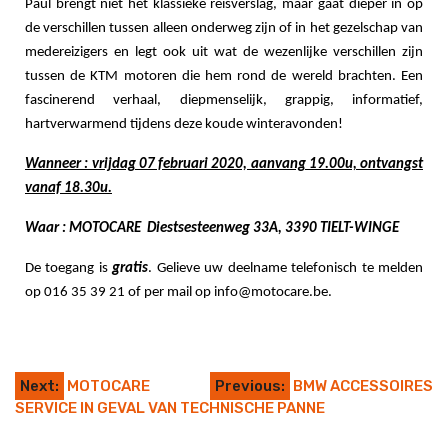
Paul brengt niet het klassieke reisverslag, maar gaat dieper in op
de verschillen tussen alleen onderweg zijn of in het gezelschap van
medereizigers en legt ook uit wat de wezenlijke verschillen zijn
tussen de KTM motoren die hem rond de wereld brachten. Een
fascinerend verhaal, diepmenselijk, grappig, informatief,
hartverwarmend tijdens deze koude winteravonden!
Wanneer : vrijdag 07 februari 2020, aanvang 19.00u, ontvangst
vanaf 18.30u.
Waar : MOTOCARE Diestsesteenweg 33A, 3390 TIELT-WINGE
De toegang is
gratis
. Gelieve uw deelname telefonisch te melden
op 016 35 39 21 of per mail op
info@motocare.be
.
Next:
MOTOCARE
Previous:
BMW ACCESSOIRES
SERVICE IN GEVAL VAN TECHNISCHE PANNE