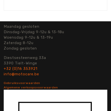
Maandag gesloten
Dinsdag-Vrijdag 9-12u & 13-18u
Woensdag 9-12u & 13-19u
Zaterdag 8-12u
Zondag gesloten
Diestsesteenweg 33a
3390 Tielt-Winge
+32 (0)16 353921
info@motocare.be
Gebruiksvoorwaarden
Algemene verkoopsvoorwaarden