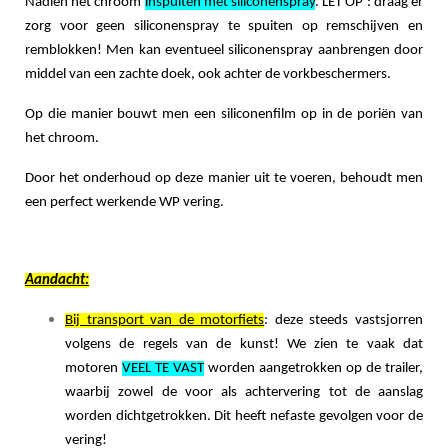
Nadien het chroom
inspuiten met siliconenspray
. LET OP : draag er
zorg voor geen siliconenspray te spuiten op remschijven en
remblokken! Men kan eventueel siliconenspray aanbrengen door
middel van een zachte doek, ook achter de vorkbeschermers.
Op die manier bouwt men een siliconenfilm op in de poriën van
het chroom.
Door het onderhoud op deze manier uit te voeren, behoudt men
een perfect werkende WP vering.
Aandacht:
Bij transport van de motorfiets
: deze steeds vastsjorren
volgens de regels van de kunst! We zien te vaak dat
motoren
VEEL TE VAST
worden aangetrokken op de trailer,
waarbij zowel de voor als achtervering tot de aanslag
worden dichtgetrokken. Dit heeft nefaste gevolgen voor de
vering!